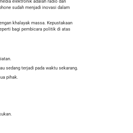
edia elektronik adalah radio dan
ndphone sudah menjadi inovasi dalam
 dengan khalayak massa. Kepustakaan
perti bagi pembicara politik di atas
iatan.
au sedang terjadi pada waktu sekarang.
ua pihak.
kukan.