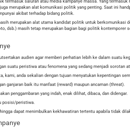
onik termasuk saluran atau media kampanye massa. Yang termasuk m
 juga merupakan alat komunikasi politik yang penting. Saat ini ha
punyai akibat terhadap bidang politik.
asih merupakan alat utama kandidat politik untuk berkomunikasi
oto, dsb.) masih tetap merupakan bagian bagi politik kontemporer se
nye
kutsertakan audien agar memberi perhatian lebih ke dalam suatu keg
an suatu peristiwa atau fenomena yang sedang menjadi sorotan at
ta, kami, anda sekalian dengan tujuan menyatukan kepentingan sem
an ganjaran baik itu manfaat (reward) maupun ancaman (threat).
akan penggambaran yang indah, enak dilihat, dibaca, dan didengar.
 posisi/peristiwa.
hingga dapat menimbulkan kekhawatiran tertentu apabila tidak dila
ampanye