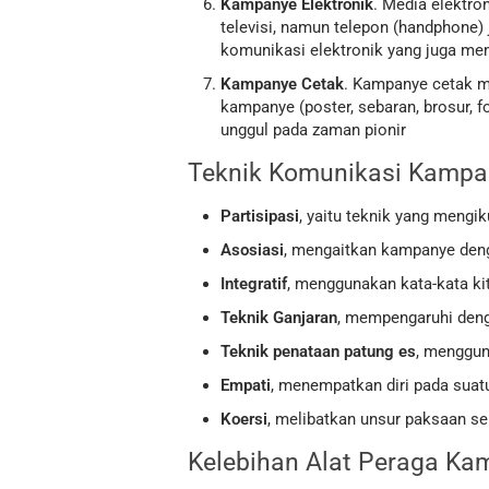
Kampanye Elektronik
. Media elektr
televisi, namun telepon (handphone)
komunikasi elektronik yang juga mem
Kampanye Cetak
. Kampanye cetak m
kampanye (poster, sebaran, brosur, f
unggul pada zaman pionir
Teknik Komunikasi Kampa
Partisipasi
, yaitu teknik yang mengi
Asosiasi
, mengaitkan kampanye deng
Integratif
, menggunakan kata-kata ki
Teknik Ganjaran
, mempengaruhi deng
Teknik penataan patung es
, menggun
Empati
, menempatkan diri pada suatu
Koersi
, melibatkan unsur paksaan se
Kelebihan Alat Peraga K