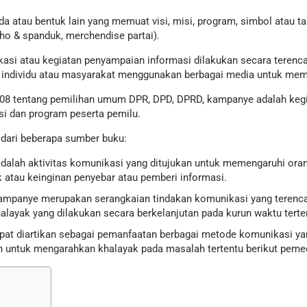
 atau bentuk lain yang memuat visi, misi, program, simbol atau t
ho & spanduk, merchendise partai).
asi atau kegiatan penyampaian informasi dilakukan secara terenc
individu atau masyarakat menggunakan berbagai media untuk mem
08 tentang pemilihan umum DPR, DPD, DPRD, kampanye adalah kegi
si dan program peserta pemilu.
 dari beberapa sumber buku:
alah aktivitas komunikasi yang ditujukan untuk memengaruhi orang
 atau keinginan penyebar atau pemberi informasi.
kampanye merupakan serangkaian tindakan komunikasi yang terenc
halayak yang dilakukan secara berkelanjutan pada kurun waktu terte
pat diartikan sebagai pemanfaatan berbagai metode komunikasi ya
kan untuk mengarahkan khalayak pada masalah tertentu berikut pem