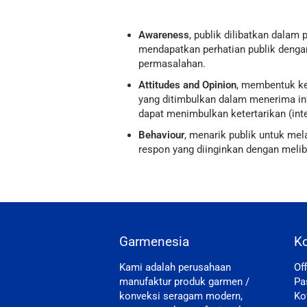
Awareness
, publik dilibatkan dalam
mendapatkan perhatian publik dengan
permasalahan.
Attitudes and Opinion
, membentuk ke
yang ditimbulkan dalam menerima in
dapat menimbulkan ketertarikan (inte
Behaviour
, menarik publik untuk me
respon yang diinginkan dengan melib
Garmenesia
K
Kami adalah perusahaan
Of
manufaktur produk garmen /
Pa
konveksi seragam modern,
Ko