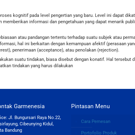
 proses kognitif pada level pengertian yang baru. Level ini dapat di
 memberikan informasi dan pengetahuan yang dapat menarik publik 
biasaan atau pandangan tertentu terhadap suatu subjek atau perma
formasi, hal ini berkaitan dengan kemampuan afektif (perasaan y
rest), penerimaan (acceptance), atau penolakan (rejection).
lakukan suatu tindakan, biasa disebut dengan konatif. Hal terseb
atkan tindakan yang harus dilakukan
ontak Garmenesia
Pintasan Menu
fice: Jl. Bungursari Raya No.22,
Cara Pemesan
sirlayung, Cibeunying Kidul,
ta Bandung
Portofolio Produk