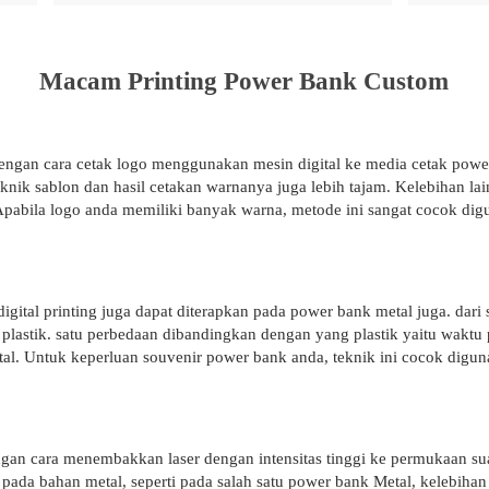
Macam Printing Power Bank Custom
engan cara cetak logo menggunakan mesin digital ke media cetak power 
knik sablon dan hasil cetakan warnanya juga lebih tajam. Kelebihan lai
 Apabila logo anda memiliki banyak warna, metode ini sangat cocok d
al printing juga dapat diterapkan pada power bank metal juga. dari si
lastik. satu perbedaan dibandingkan dengan yang plastik yaitu waktu p
al. Untuk keperluan souvenir power bank anda, teknik ini cocok digun
gan cara menembakkan laser dengan intensitas tinggi ke permukaan s
ada bahan metal, seperti pada salah satu power bank Metal, kelebihan 