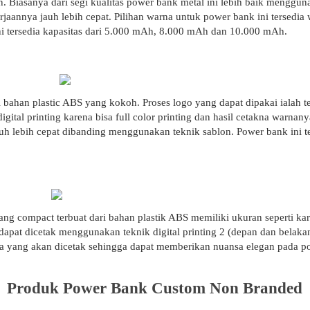
blon. Biasanya dari segi kualitas power bank metal ini lebih baik menggun
rjaannya jauh lebih cepat. Pilihan warna untuk power bank ini tersedia 
ini tersedia kapasitas dari 5.000 mAh, 8.000 mAh dan 10.000 mAh.
ri bahan plastic ABS yang kokoh. Proses logo yang dapat dipakai ialah te
ital printing karena bisa full color printing dan hasil cetakna warnany
h lebih cepat dibanding menggunakan teknik sablon. Power bank ini te
ng compact terbuat dari bahan plastik ABS memiliki ukuran seperti kar
dapat dicetak menggunakan teknik digital printing 2 (depan dan belakang)
rna yang akan dicetak sehingga dapat memberikan nuansa elegan pada p
Produk Power Bank Custom Non Branded