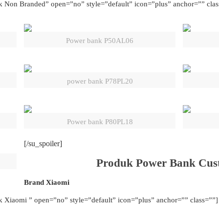
nk Non Branded” open=”no” style=”default” icon=”plus” anchor=”” clas
Power bank P50AL06
power bank P78PL20
Power bank P80PL18
[/su_spoiler]
Produk Power Bank Cus
Brand Xiaomi
k Xiaomi ” open=”no” style=”default” icon=”plus” anchor=”” class=””]