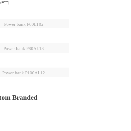
s=””]
Power bank P60LT02
Power bank P80AL13
Power bank P100AL12
tom Branded