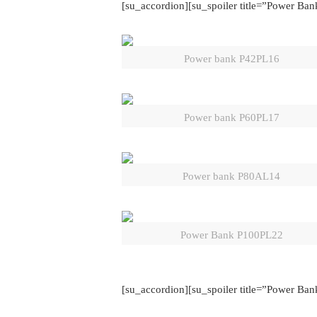
[su_accordion][su_spoiler title=”Power Ba
Power bank P42PL16
Power bank P60PL17
Power bank P80AL14
Power Bank P100PL22
[su_accordion][su_spoiler title=”Power Ban