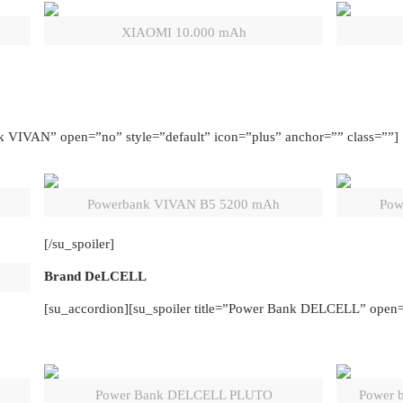
XIAOMI 10.000 mAh
nk VIVAN” open=”no” style=”default” icon=”plus” anchor=”” class=””]
Powerbank VIVAN B5 5200 mAh
Pow
[/su_spoiler]
Brand DeLCELL
[su_accordion][su_spoiler title=”Power Bank DELCELL” open=”
Power Bank DELCELL PLUTO
Power 