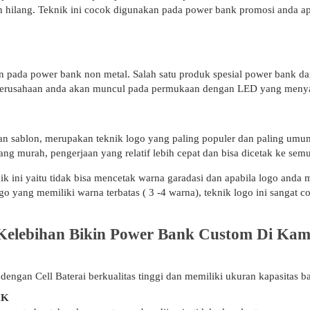
kan hilang. Teknik ini cocok digunakan pada power bank promosi anda a
an pada power bank non metal. Salah satu produk spesial power bank dan
 perusahaan anda akan muncul pada permukaan dengan LED yang meny
engan sablon, merupakan teknik logo yang paling populer dan paling u
 murah, pengerjaan yang relatif lebih cepat dan bisa dicetak ke sem
ik ini yaitu tidak bisa mencetak warna garadasi dan apabila logo anda
ogo yang memiliki warna terbatas ( 3 -4 warna), teknik logo ini sangat
Kelebihan Bikin Power Bank Custom Di Kam
an Cell Baterai berkualitas tinggi dan memiliki ukuran kapasitas ba
IK