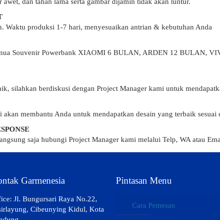
r awet, dan tahan lama serta gambar dijamin tidak akan luntur.
T
an. Waktu produksi 1-7 hari, menyesuaikan antrian & kebutuhan Anda
 semua Souvenir Powerbank XIAOMI 6 BULAN, ARDEN 12 BULAN, 
k, silahkan berdiskusi dengan Project Manager kami untuk mendapatk
i akan membantu Anda untuk mendapatkan desain yang terbaik sesuai
ESPONSE
angsung saja hubungi Project Manager kami melalui Telp, WA atau Ema
ntak Garmenesia
Pintasan Menu
fice: Jl. Bungursari Raya No.22,
Cara Pemesan
sirlayung, Cibeunying Kidul, Kota
ndung