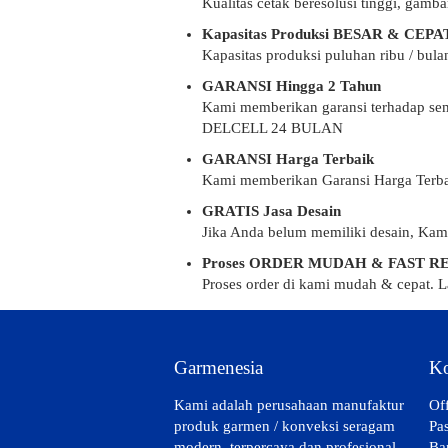
Kualitas cetak beresolusi tinggi, gamba
Kapasitas Produksi BESAR & CEPA
Kapasitas produksi puluhan ribu / bul
GARANSI Hingga 2 Tahun
Kami memberikan garansi terhadap
DELCELL 24 BULAN
GARANSI Harga Terbaik
Kami memberikan Garansi Harga Terbai
GRATIS Jasa Desain
Jika Anda belum memiliki desain, Kam
Proses ORDER MUDAH & FAST R
Proses order di kami mudah & cepat. L
Garmenesia
Ko
Kami adalah perusahaan manufaktur
Of
produk garmen / konveksi seragam
Pa
modern, terpercaya dan profesional.
Ba