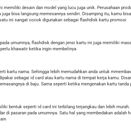
ini memiliki desain dan model yang lucu juga unik. Perusahaan pro
a juga bisa langsung memesannya sendiri. Disamping itu, kamu bi
 satu ini sangat cocok digunakan sebagai flashdisk kartu promosi
 pada umumnya, flashdisk dengan jensi kartu ini juga memiliki mas
perlu khawatir ketika ingin membelinya
seperti kartu nama. Sehingga lebih memudahkan anda untuk mmemba
dipakai sebagai id card atau kartu nama di tempat kerja kamu. Disa
masangnya di baju. Sama seperti ketika mengenakan kartu tanda p
liki bentuk seperti id card ini terbilang terjangkau dan lebih mura
redar di pasaran pada umumnya. Satu hal yang membedakan adalah ha
lain