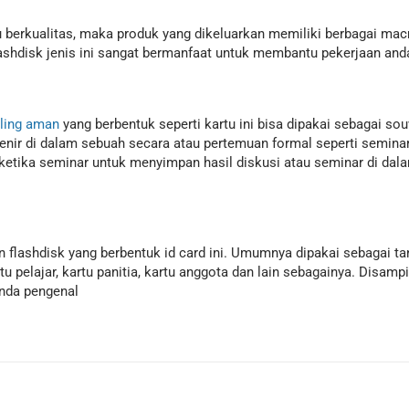
u berkualitas, maka produk yang dikeluarkan memiliki berbagai mac
flashdisk jenis ini sangat bermanfaat untuk membantu pekerjaan and
aling aman
yang berbentuk seperti kartu ini bisa dipakai sebagai so
venir di dalam sebuah secara atau pertemuan formal seperti semi
etika seminar untuk menyimpan hasil diskusi atau seminar di dalam
flashdisk yang berbentuk id card ini. Umumnya dipakai sebagai tan
rtu pelajar, kartu panitia, kartu anggota dan lain sebagainya. Disa
tanda pengenal