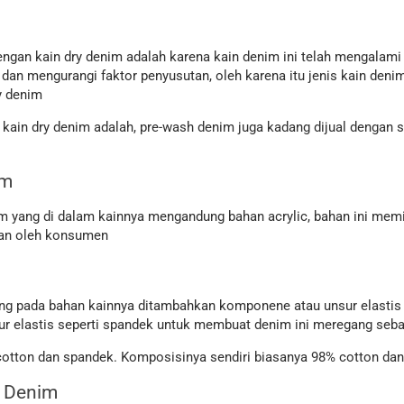
ngan kain dry denim adalah karena kain denim ini telah mengalami 
n mengurangi faktor penyusutan, oleh karena itu jenis kain denim 
ry denim
kain dry denim adalah, pre-wash denim juga kadang dijual dengan s
im
im yang di dalam kainnya mengandung bahan acrylic, bahan ini memi
akan oleh konsumen
yang pada bahan kainnya ditambahkan komponene atau unsur elastis
r elastis seperti spandek untuk membuat denim ini meregang seba
u cotton dan spandek. Komposisinya sendiri biasanya 98% cotton d
e Denim