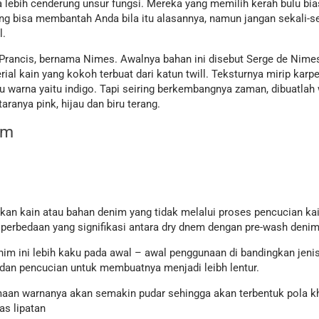
a lebih cenderung unsur fungsi. Mereka yang memilih kerah bulu bia
ng bisa membantah Anda bila itu alasannya, namun jangan sekali-s
l.
 Prancis, bernama Nimes. Awalnya bahan ini disebut Serge de Nimes
l kain yang kokoh terbuat dari katun twill. Teksturnya mirip karpe
u warna yaitu indigo. Tapi seiring berkembangnya zaman, dibuatlah 
aranya pink, hijau dan biru terang.
im
kan kain atau bahan denim yang tidak melalui proses pencucian kai
perbedaan yang signifikasi antara dry dnem dengan pre-wash deni
m ini lebih kaku pada awal – awal penggunaan di bandingkan jeni
dan pencucian untuk membuatnya menjadi leibh lentur.
maan warnanya akan semakin pudar sehingga akan terbentuk pola k
as lipatan