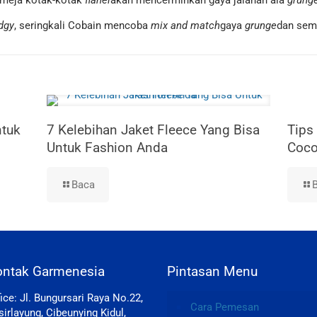
emeja kotak-kotak
flanel
akan mencerminkan gaya jalanan ala
g
rung
dgy
, seringkali Cobain mencoba
mix and match
gaya
grunge
dan semi
ntuk
7 Kelebihan Jaket Fleece Yang Bisa
Tips
Untuk Fashion Anda
Coco
Baca
ontak Garmenesia
Pintasan Menu
fice: Jl. Bungursari Raya No.22,
Cara Pemesan
sirlayung, Cibeunying Kidul,