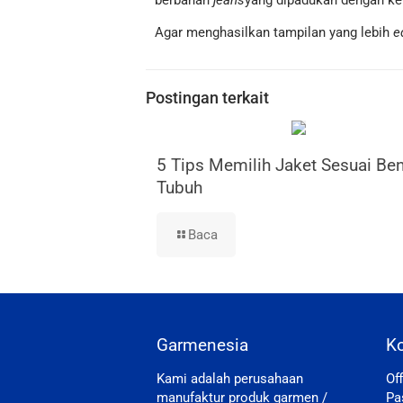
berbahan
jeans
yang dipadukan dengan k
Agar menghasilkan tampilan yang lebih
e
Postingan terkait
5 Tips Memilih Jaket Sesuai Be
Tubuh
Baca
Garmenesia
K
Kami adalah perusahaan
Of
manufaktur produk garmen /
Pa