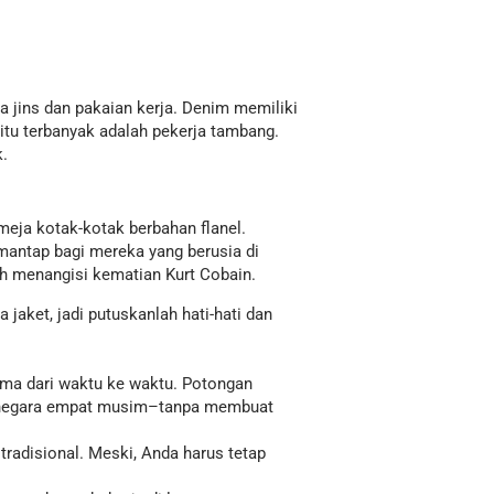
na jins dan pakaian kerja. Denim memiliki
 itu terbanyak adalah pekerja tambang.
k.
meja kotak-kotak berbahan flanel.
mantap bagi mereka yang berusia di
sih menangisi kematian Kurt Cobain.
 jaket, jadi putuskanlah hati-hati dan
lama dari waktu ke waktu. Potongan
di negara empat musim–tanpa membuat
tradisional. Meski, Anda harus tetap