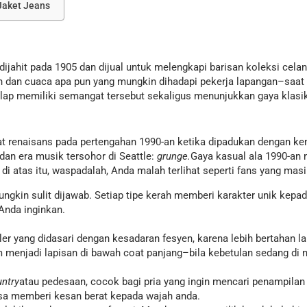
Jaket Jeans
dijahit pada 1905 dan dijual untuk melengkapi barisan koleksi cela
ujan dan cuaca apa pun yang mungkin dihadapi pekerja lapangan–saat
gelap memiliki semangat tersebut sekaligus menunjukkan gaya klasi
at renaisans pada pertengahan 1990-an ketika dipadukan dengan ke
dan era musik tersohor di Seattle:
grunge.
Gaya kasual ala 1990-an 
 di atas itu, waspadalah, Anda malah terlihat seperti fans yang ma
ngkin sulit dijawab. Setiap tipe kerah memberi karakter unik kepada
Anda inginkan.
uler yang didasari dengan kesadaran fesyen, karena lebih bertahan 
 menjadi lapisan di bawah coat panjang–bila kebetulan sedang 
untry
atau pedesaan, cocok bagi pria yang ingin mencari penampilan 
l bisa memberi kesan berat kepada wajah anda.