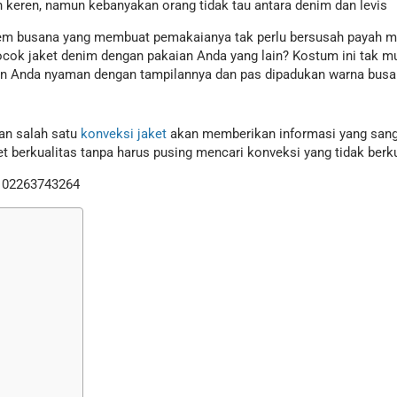
n keren, namun kebanyakan orang tidak tau antara denim dan levis
item busana yang membuat pemakaianya tak perlu bersusah payah me
cok jaket denim dengan pakaian Anda yang lain? Kostum ini tak mun
an Anda nyaman dengan tampilannya dan pas dipadukan warna busa
an salah satu
konveksi jaket
akan memberikan informasi yang sanga
 berkualitas tanpa harus pusing mencari konveksi yang tidak berku
n 02263743264