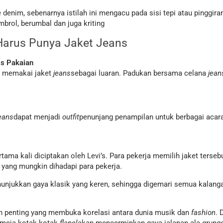
denim, sebenarnya istilah ini mengacu pada sisi tepi atau pinggira
brol, berumbal dan juga kriting
arus Punya Jaket Jeans
s Pakaian
sa memakai jaket
jeans
sebagai luaran. Padukan bersama celana
jean
eans
dapat menjadi
outfit
penunjang penampilan untuk berbagai acara
rtama kali diciptakan oleh Levi’s. Para pekerja memilih jaket terse
 yang mungkin dihadapi para pekerja.
unjukkan gaya klasik yang keren, sehingga digemari semua kalanga
h penting yang membuka korelasi antara dunia musik dan
fashion
. 