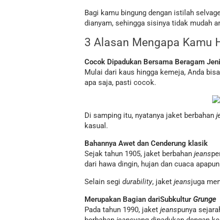
Bagi kamu bingung dengan istilah selvage 
dianyam, sehingga sisinya tidak mudah am
3 Alasan Mengapa Kamu H
Cocok Dipadukan Bersama Beragam Jeni
Mulai dari kaus hingga kemeja, Anda bi
apa saja, pasti cocok.
Di samping itu, nyatanya jaket berbahan
j
kasual.
Bahannya Awet dan Cenderung klasik
Sejak tahun 1905, jaket berbahan
jeans
pe
dari hawa dingin, hujan dan cuaca apapun
Selain segi
durability
, jaket
jeans
juga men
Merupakan B
agian dari
S
ubkultur
G
runge
Pada tahun 1990, jaket
jeans
punya sejara