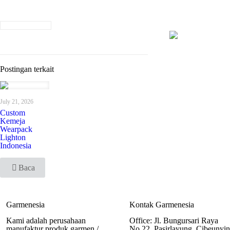
Postingan terkait
July 21, 2026
Custom
Kemeja
Wearpack
Lighton
Indonesia
Baca
Garmenesia
Kontak Garmenesia
Kami adalah perusahaan
Office: Jl. Bungursari Raya
manufaktur produk garmen /
No.22, Pasirlayung, Cibeunyi