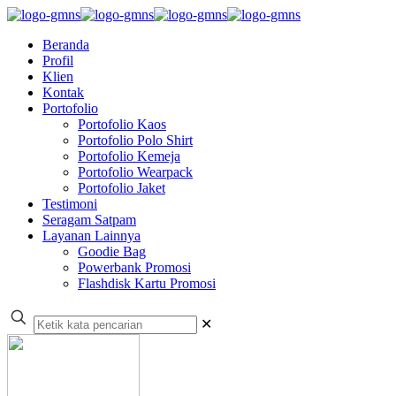
Beranda
Profil
Klien
Kontak
Portofolio
Portofolio Kaos
Portofolio Polo Shirt
Portofolio Kemeja
Portofolio Wearpack
Portofolio Jaket
Testimoni
Seragam Satpam
Layanan Lainnya
Goodie Bag
Powerbank Promosi
Flashdisk Kartu Promosi
✕