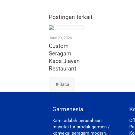
Postingan terkait
June 23, 2026
Custom
Seragam
Kaos Jiayan
Restaurant
Baca
Garmenesia
K
Kami adalah perusahaan
Of
manufaktur produk garmen /
Pa
konveksi seragam modern,
Ko