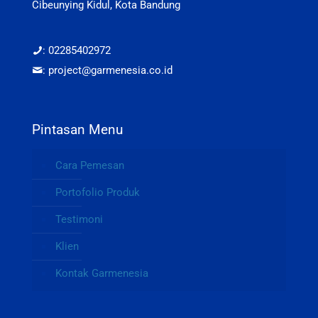
Cibeunying Kidul, Kota Bandung
: 02285402972
: project@garmenesia.co.id
Pintasan Menu
Cara Pemesan
Portofolio Produk
Testimoni
Klien
Kontak Garmenesia