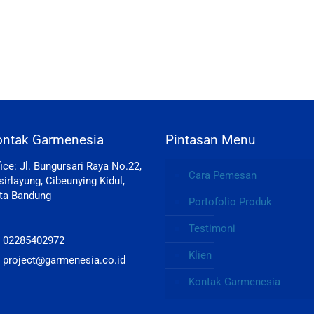
ontak Garmenesia
Pintasan Menu
fice: Jl. Bungursari Raya No.22,
Cara Pemesan
sirlayung, Cibeunying Kidul,
ta Bandung
Portofolio Produk
Testimoni
: 02285402972
Klien
: project@garmenesia.co.id
Kontak Garmenesia