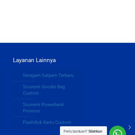
Layanan Lainnya
Seragam Satpam Terbaru
Souvenir Goodie Bag
Custom
Souvenir Powerbank
Promosi
Flashdisk Kartu Custom
Perlu bantuan?
Silahkan