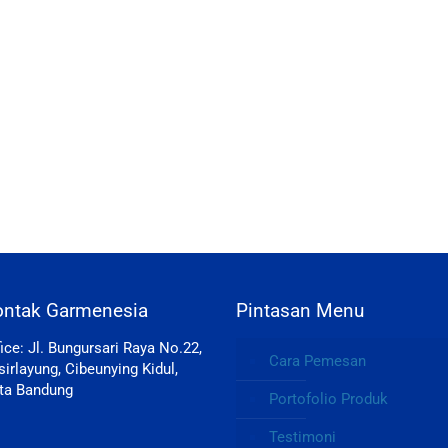
ontak Garmenesia
Pintasan Menu
fice: Jl. Bungursari Raya No.22,
Cara Pemesan
sirlayung, Cibeunying Kidul,
ta Bandung
Portofolio Produk
Testimoni