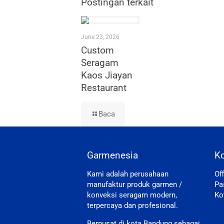
Postingan terkait
June 23, 2026
Custom
Seragam
Kaos Jiayan
Restaurant
Baca
Garmenesia
K
Kami adalah perusahaan
Of
manufaktur produk garmen /
Pa
konveksi seragam modern,
Ko
terpercaya dan profesional.
Berpusat di kota Bandung sebagai