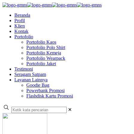
Beranda
Profil
Klien
Kontak
Portofolio
Portofolio Kaos
Portofolio Polo Shirt
Portofolio Kemeja
Portofolio Wearpack
Portofolio Jaket
Testimoni
Seragam Satpam
Layanan Lainnya
Goodie Bag
Powerbank Promosi
Flashdisk Kartu Promosi
✕