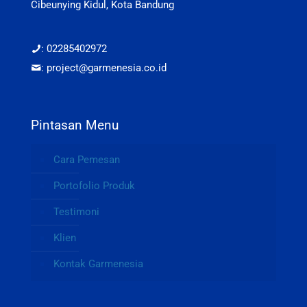
Cibeunying Kidul, Kota Bandung
: 02285402972
: project@garmenesia.co.id
Pintasan Menu
Cara Pemesan
Portofolio Produk
Testimoni
Klien
Kontak Garmenesia