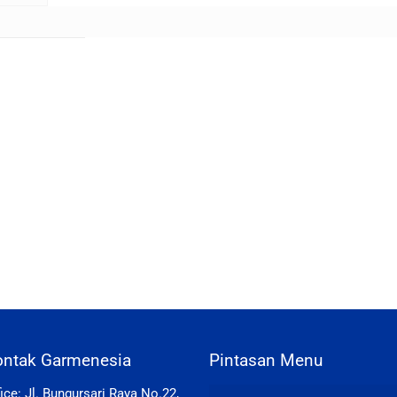
ontak Garmenesia
Pintasan Menu
fice: Jl. Bungursari Raya No.22,