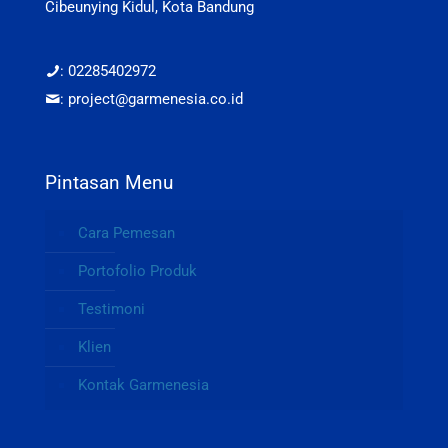
Cibeunying Kidul, Kota Bandung
: 02285402972
: project@garmenesia.co.id
Pintasan Menu
Cara Pemesan
Portofolio Produk
Testimoni
Klien
Kontak Garmenesia