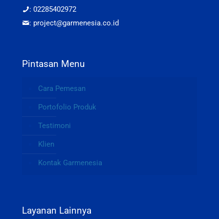
: 02285402972
: project@garmenesia.co.id
Pintasan Menu
Cara Pemesan
Portofolio Produk
Testimoni
Klien
Kontak Garmenesia
Layanan Lainnya