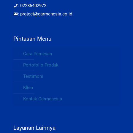
: 02285402972
: project@garmenesia.co.id
Pintasan Menu
Cara Pemesan
Portofolio Produk
Testimoni
Klien
Kontak Garmenesia
Layanan Lainnya