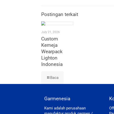
Postingan terkait
July 21, 2026
Custom
Kemeja
Wearpack
Lighton
Indonesia
Baca
Garmenesia
K
Kami adalah perusahaan
Of
manufaktur produk garmen /
Pa