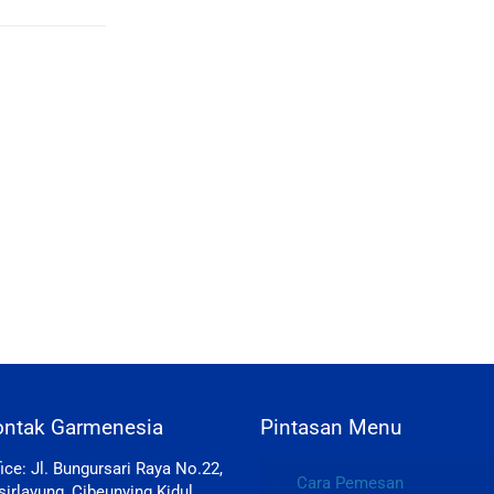
ontak Garmenesia
Pintasan Menu
fice: Jl. Bungursari Raya No.22,
Cara Pemesan
sirlayung, Cibeunying Kidul,