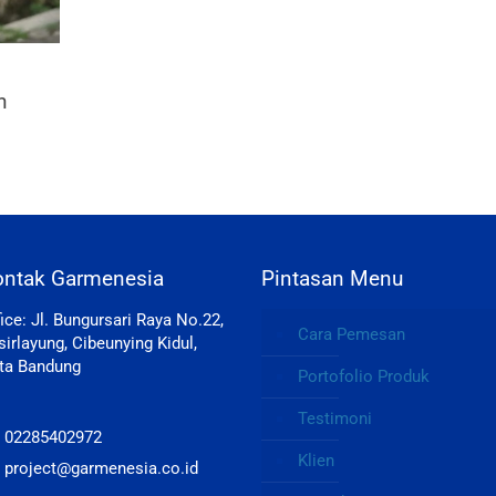
n
ontak Garmenesia
Pintasan Menu
fice: Jl. Bungursari Raya No.22,
Cara Pemesan
sirlayung, Cibeunying Kidul,
ta Bandung
Portofolio Produk
Testimoni
: 02285402972
Klien
: project@garmenesia.co.id