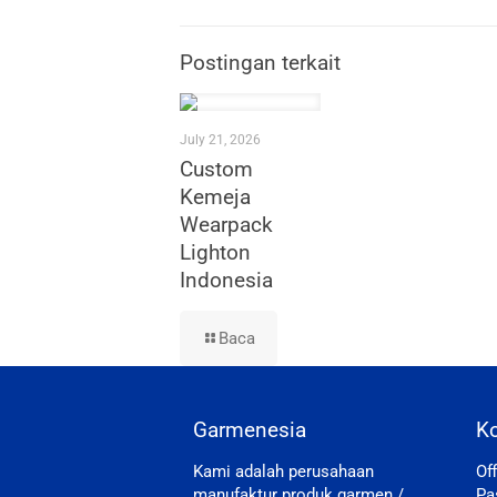
Postingan terkait
July 21, 2026
Custom
Kemeja
Wearpack
Lighton
Indonesia
Baca
Garmenesia
K
Kami adalah perusahaan
Of
manufaktur produk garmen /
Pa