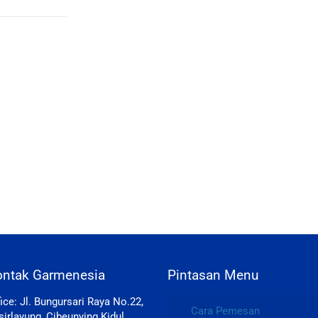
ontak Garmenesia
Pintasan Menu
fice: Jl. Bungursari Raya No.22,
Cara Pemesan
sirlayung, Cibeunying Kidul,