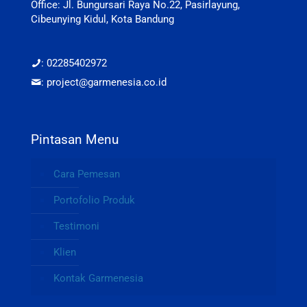
Office: Jl. Bungursari Raya No.22, Pasirlayung,
Cibeunying Kidul, Kota Bandung
: 02285402972
: project@garmenesia.co.id
Pintasan Menu
Cara Pemesan
Portofolio Produk
Testimoni
Klien
Kontak Garmenesia