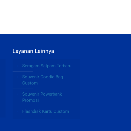
Layanan Lainnya
Seragam Satpam Terbaru
Souvenir Goodie Bag
Custom
Souvenir Powerbank
Promosi
Flashdisk Kartu Custom