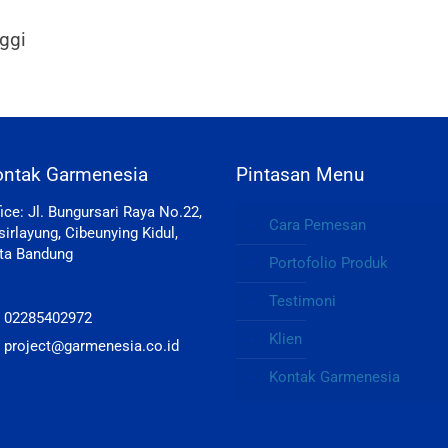
ggi
ontak Garmenesia
Pintasan Menu
fice: Jl. Bungursari Raya No.22,
Cara Pemesan
sirlayung, Cibeunying Kidul,
ta Bandung
Portofolio Produk
Testimoni
: 02285402972
Klien
: project@garmenesia.co.id
Kontak Garmenesia