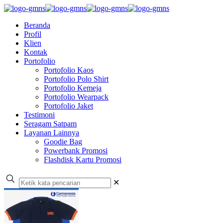
Beranda
Profil
Klien
Kontak
Portofolio
Portofolio Kaos
Portofolio Polo Shirt
Portofolio Kemeja
Portofolio Wearpack
Portofolio Jaket
Testimoni
Seragam Satpam
Layanan Lainnya
Goodie Bag
Powerbank Promosi
Flashdisk Kartu Promosi
✕