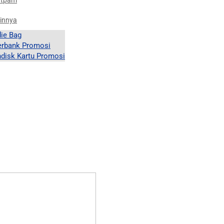
atpam
innya
ie Bag
rbank Promosi
hdisk Kartu Promosi