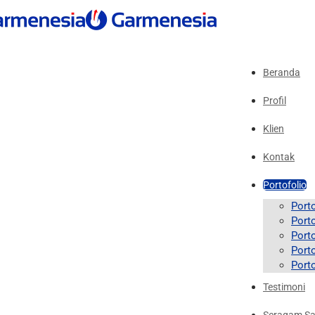
Beranda
Profil
Klien
Kontak
Portofolio
Port
Porto
Port
Port
Port
Testimoni