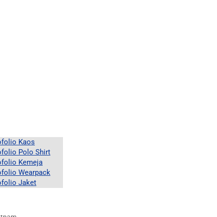
ofolio Kaos
folio Polo Shirt
ofolio Kemeja
ofolio Wearpack
ofolio Jaket