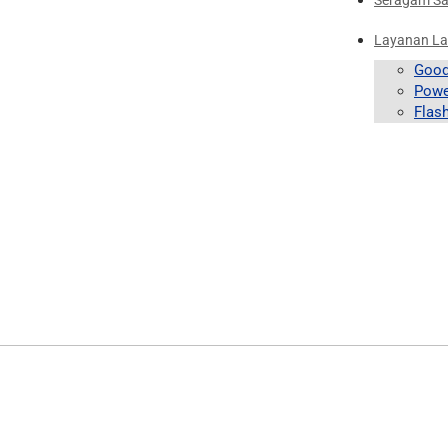
Seragam S
Layanan La
Good
Powe
Flas