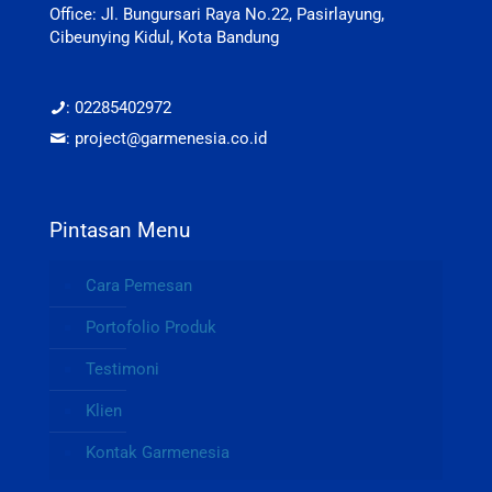
Office: Jl. Bungursari Raya No.22, Pasirlayung,
Cibeunying Kidul, Kota Bandung
: 02285402972
: project@garmenesia.co.id
Pintasan Menu
Cara Pemesan
Portofolio Produk
Testimoni
Klien
Kontak Garmenesia