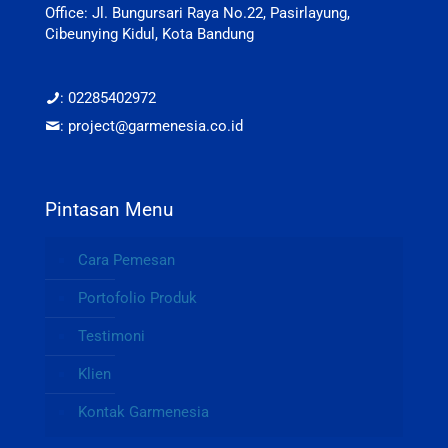
Office: Jl. Bungursari Raya No.22, Pasirlayung,
Cibeunying Kidul, Kota Bandung
: 02285402972
: project@garmenesia.co.id
Pintasan Menu
Cara Pemesan
Portofolio Produk
Testimoni
Klien
Kontak Garmenesia