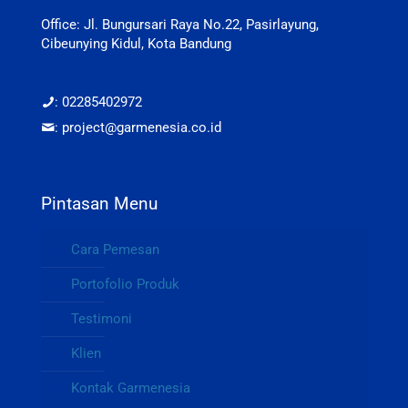
Office: Jl. Bungursari Raya No.22, Pasirlayung,
Cibeunying Kidul, Kota Bandung
: 02285402972
: project@garmenesia.co.id
Pintasan Menu
Cara Pemesan
Portofolio Produk
Testimoni
Klien
Kontak Garmenesia