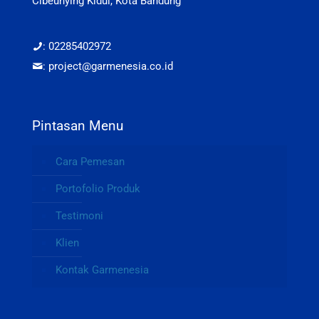
Cibeunying Kidul, Kota Bandung
: 02285402972
: project@garmenesia.co.id
Pintasan Menu
Cara Pemesan
Portofolio Produk
Testimoni
Klien
Kontak Garmenesia