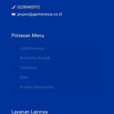
: 02285402972
: project@garmenesia.co.id
Pintasan Menu
Cara Pemesan
Portofolio Produk
Testimoni
Klien
Kontak Garmenesia
Layanan Lainnya