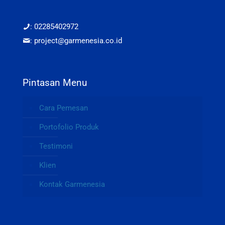
: 02285402972
: project@garmenesia.co.id
Pintasan Menu
Cara Pemesan
Portofolio Produk
Testimoni
Klien
Kontak Garmenesia