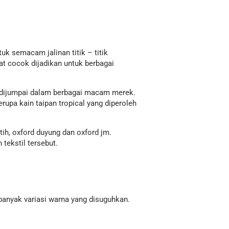
k semacam jalinan titik – titik
at cocok dijadikan untuk berbagai
t dijumpai dalam berbagai macam merek.
upa kain taipan tropical yang diperoleh
tih, oxford duyung dan oxford jm.
tekstil tersebut.
banyak variasi warna yang disuguhkan.