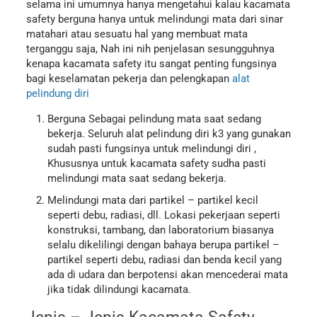
selama ini umumnya hanya mengetahui kalau kacamata
safety berguna hanya untuk melindungi mata dari sinar
matahari atau sesuatu hal yang membuat mata
terganggu saja, Nah ini nih penjelasan sesungguhnya
kenapa kacamata safety itu sangat penting fungsinya
bagi keselamatan pekerja dan pelengkapan
alat
pelindung diri
Berguna Sebagai pelindung mata saat sedang
bekerja. Seluruh alat pelindung diri k3 yang gunakan
sudah pasti fungsinya untuk melindungi diri ,
Khususnya untuk kacamata safety sudha pasti
melindungi mata saat sedang bekerja.
Melindungi mata dari partikel – partikel kecil
seperti debu, radiasi, dll. Lokasi pekerjaan seperti
konstruksi, tambang, dan laboratorium biasanya
selalu dikelilingi dengan bahaya berupa partikel –
partikel seperti debu, radiasi dan benda kecil yang
ada di udara dan berpotensi akan mencederai mata
jika tidak dilindungi kacamata.