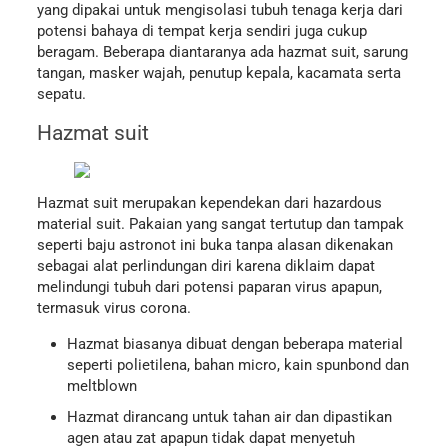
yang dipakai untuk mengisolasi tubuh tenaga kerja dari
potensi bahaya di tempat kerja sendiri juga cukup
beragam. Beberapa diantaranya ada hazmat suit, sarung
tangan, masker wajah, penutup kepala, kacamata serta
sepatu.
Hazmat suit
Hazmat suit merupakan kependekan dari hazardous
material suit. Pakaian yang sangat tertutup dan tampak
seperti baju astronot ini buka tanpa alasan dikenakan
sebagai alat perlindungan diri karena diklaim dapat
melindungi tubuh dari potensi paparan virus apapun,
termasuk virus corona.
Hazmat biasanya dibuat dengan beberapa material
seperti polietilena, bahan micro, kain spunbond dan
meltblown
Hazmat dirancang untuk tahan air dan dipastikan
agen atau zat apapun tidak dapat menyetuh