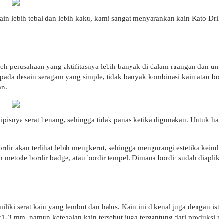
n lebih tebal dan lebih kaku, kami sangat menyarankan kain Kato Drill
eh perusahaan yang aktifitasnya lebih banyak di dalam ruangan dan un
ada desain seragam yang simple, tidak banyak kombinasi kain atau bor
an.
 tipisnya serat benang, sehingga tidak panas ketika digunakan. Untuk h
rdir akan terlihat lebih mengkerut, sehingga mengurangi estetika kei
etode bordir badge, atau bordir tempel. Dimana bordir sudah diaplika
iliki serat kain yang lembut dan halus. Kain ini dikenal juga dengan i
ar1-3 mm, namun ketebalan kain tersebut juga tergantung dari produksi