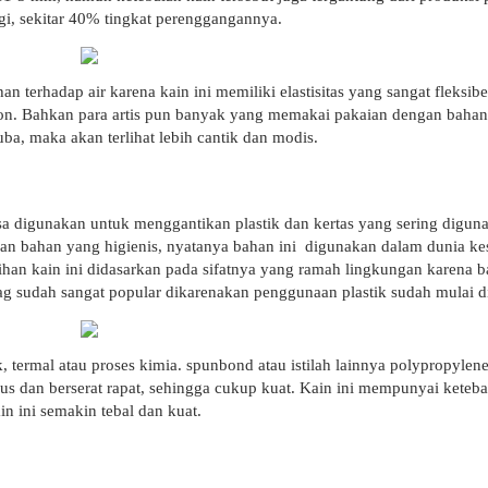
ggi, sekitar 40% tingkat perenggangannya.
ahan terhadap air karena kain ini memiliki elastisitas yang sangat flek
on. Bahkan para artis pun banyak yang memakai pakaian dengan bahan 
, maka akan terlihat lebih cantik dan modis.
a digunakan untuk menggantikan plastik dan kertas yang sering digun
n bahan yang higienis, nyatanya bahan ini digunakan dalam dunia kes
ihan kain ini didasarkan pada sifatnya yang ramah lingkungan karena b
g sudah sangat popular dikarenakan penggunaan plastik sudah mulai di
 termal atau proses kimia. spunbond atau istilah lainnya polypropyl
us dan berserat rapat, sehingga cukup kuat. Kain ini mempunyai keteba
n ini semakin tebal dan kuat.