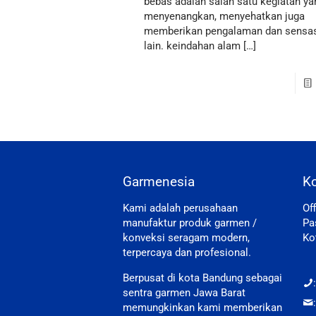
bebas adalah salah satu kegiatan ya
menyenangkan, menyehatkan juga
memberikan pengalaman dan sensa
lain. keindahan alam
[…]
Garmenesia
K
Kami adalah perusahaan
Of
manufaktur produk garmen /
Pa
konveksi seragam modern,
Ko
terpercaya dan profesional.
Berpusat di kota Bandung sebagai
sentra garmen Jawa Barat
memungkinkan kami memberikan