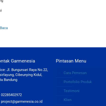
ng
si
Baca
ontak Garmenesia
Pintasan Menu
fice: Jl. Bungursari Raya No.22,
Cara Pemesan
sirlayung, Cibeunying Kidul,
ta Bandung
Portofolio Produk
Testimoni
: 02285402972
Klien
: project@garmenesia.co.id