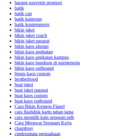
barang souvenir promosi
batik
batik cap
batik kantoran
batik kontemporer
bikin jaket
bikin jaket coach
bikin jaket parasut
bikin kaos alumni
bikin kaos angkatan
bikin kaos angkatan kampus
bikin kaos bandung di garmenesia
bikin kaos outbound
bisnis kaos custom
brotherhood
buat jaket
buat jaket parasut
buat kaos custom
buat kaos outbound
Cara Bikin Kemeja Flanel
cara flashdisk kartu tahan lama
cara memilih kain seragam pdh
Cara Merawat Seragam Kerja
chambray
cinderamata perusahaan