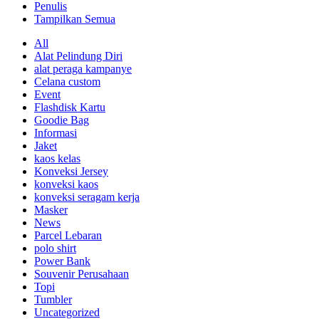
Penulis
Tampilkan Semua
All
Alat Pelindung Diri
alat peraga kampanye
Celana custom
Event
Flashdisk Kartu
Goodie Bag
Informasi
Jaket
kaos kelas
Konveksi Jersey
konveksi kaos
konveksi seragam kerja
Masker
News
Parcel Lebaran
polo shirt
Power Bank
Souvenir Perusahaan
Topi
Tumbler
Uncategorized