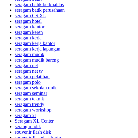
seragam batik berkualitas
seragam batik perusahaan
seragam CS XL
seragam hotel
seragam kantor
seragam keren
seragam kerja
seragam kerja kantor
seragam kerja lapangan
seragam mudik
seragam mudik bareng
seragam net
seragam net tv
seragam pelatihan
seragam polo
seragam sekolah unik
seragam seminar
seragam teknik
seragam trendy
seragam workshop
seragam xl
Seragam XL Center
serang mudik
souvenir flash disk
souvenir flashdisk kartu