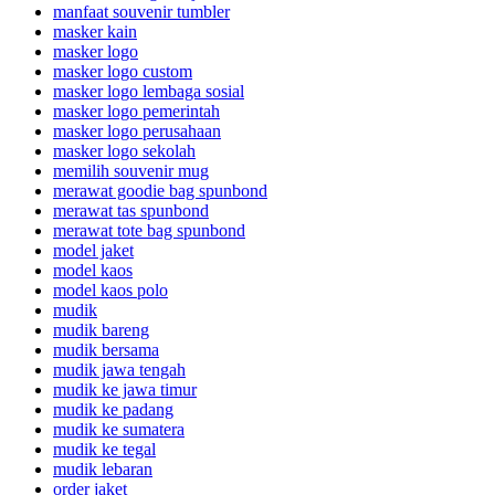
manfaat souvenir tumbler
masker kain
masker logo
masker logo custom
masker logo lembaga sosial
masker logo pemerintah
masker logo perusahaan
masker logo sekolah
memilih souvenir mug
merawat goodie bag spunbond
merawat tas spunbond
merawat tote bag spunbond
model jaket
model kaos
model kaos polo
mudik
mudik bareng
mudik bersama
mudik jawa tengah
mudik ke jawa timur
mudik ke padang
mudik ke sumatera
mudik ke tegal
mudik lebaran
order jaket