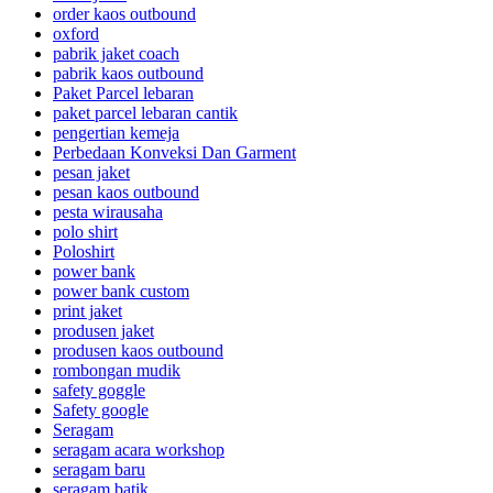
order kaos outbound
oxford
pabrik jaket coach
pabrik kaos outbound
Paket Parcel lebaran
paket parcel lebaran cantik
pengertian kemeja
Perbedaan Konveksi Dan Garment
pesan jaket
pesan kaos outbound
pesta wirausaha
polo shirt
Poloshirt
power bank
power bank custom
print jaket
produsen jaket
produsen kaos outbound
rombongan mudik
safety goggle
Safety google
Seragam
seragam acara workshop
seragam baru
seragam batik