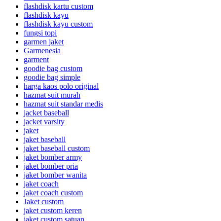
flashdisk kartu custom
flashdisk kayu
flashdisk kayu custom
fungsi topi
garmen jaket
Garmenesia
garment
goodie bag custom
goodie bag simple
harga kaos polo original
hazmat suit murah
hazmat suit standar medis
jacket baseball
jacket varsity
jaket
jaket baseball
jaket baseball custom
jaket bomber army
jaket bomber pria
jaket bomber wanita
jaket coach
jaket coach custom
Jaket custom
jaket custom keren
jaket custom satuan