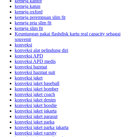
kemeja kantor
kemeja katun
kemeja oxford
kemeja perempuan slim fit
kemeja pria slim fit
kemeja slim fit
Keuntungan pakai flashdisk kartu real capacity sebagai
souvenir
konveksi
konveksi alat pelindung diri
konveksi APD
konveksi APD medis
konveksi hazmat
konveksi hazmat suit
konveksi jaket
konveksi jaket baseball
konveksi jaket bomber
konveksi jaket coach
konveksi jaket denim
konveksi jaket hoodie
konveksi jaket jakarta
konveksi jaket parasut
konveksi jaket parka
konveksi jaket parka jakarta
konveksi jaket varsity