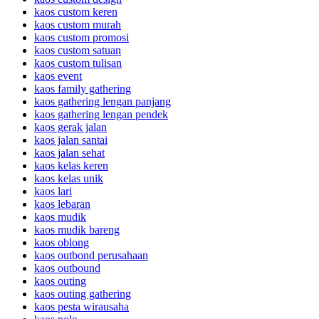
kaos custom keren
kaos custom murah
kaos custom promosi
kaos custom satuan
kaos custom tulisan
kaos event
kaos family gathering
kaos gathering lengan panjang
kaos gathering lengan pendek
kaos gerak jalan
kaos jalan santai
kaos jalan sehat
kaos kelas keren
kaos kelas unik
kaos lari
kaos lebaran
kaos mudik
kaos mudik bareng
kaos oblong
kaos outbond perusahaan
kaos outbound
kaos outing
kaos outing gathering
kaos pesta wirausaha