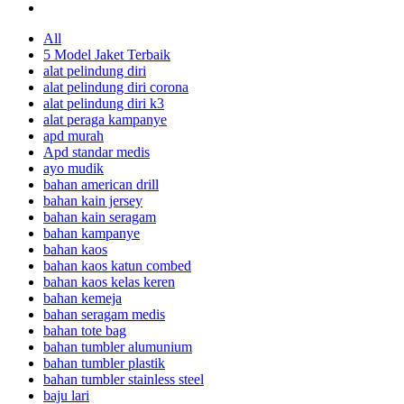
All
5 Model Jaket Terbaik
alat pelindung diri
alat pelindung diri corona
alat pelindung diri k3
alat peraga kampanye
apd murah
Apd standar medis
ayo mudik
bahan american drill
bahan kain jersey
bahan kain seragam
bahan kampanye
bahan kaos
bahan kaos katun combed
bahan kaos kelas keren
bahan kemeja
bahan seragam medis
bahan tote bag
bahan tumbler alumunium
bahan tumbler plastik
bahan tumbler stainless steel
baju lari