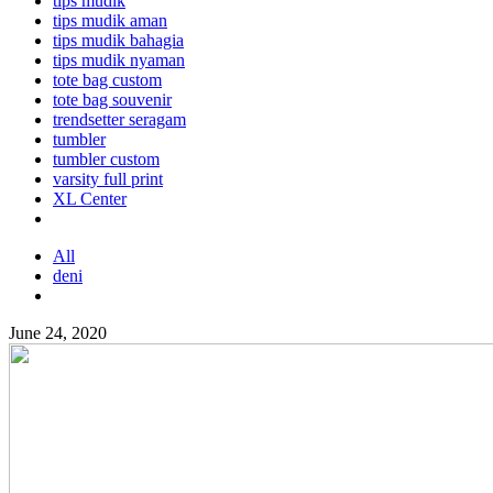
tips mudik
tips mudik aman
tips mudik bahagia
tips mudik nyaman
tote bag custom
tote bag souvenir
trendsetter seragam
tumbler
tumbler custom
varsity full print
XL Center
All
deni
June 24, 2020