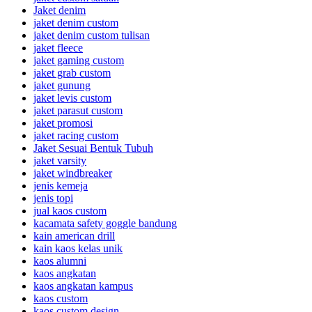
Jaket denim
jaket denim custom
jaket denim custom tulisan
jaket fleece
jaket gaming custom
jaket grab custom
jaket gunung
jaket levis custom
jaket parasut custom
jaket promosi
jaket racing custom
Jaket Sesuai Bentuk Tubuh
jaket varsity
jaket windbreaker
jenis kemeja
jenis topi
jual kaos custom
kacamata safety goggle bandung
kain american drill
kain kaos kelas unik
kaos alumni
kaos angkatan
kaos angkatan kampus
kaos custom
kaos custom design