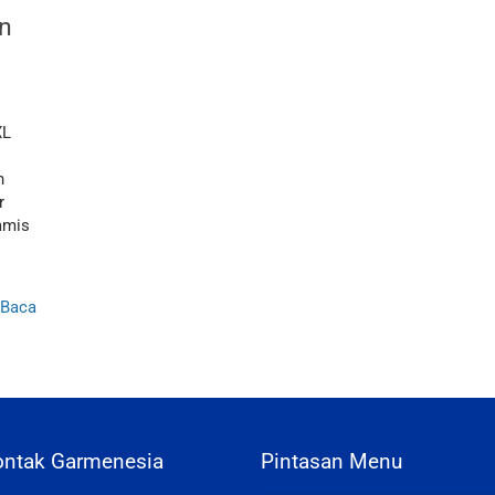
n
XL
n
r
amis
Baca
ontak Garmenesia
Pintasan Menu