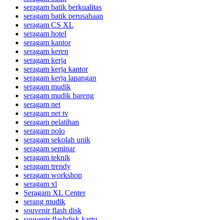
seragam batik berkualitas
seragam batik perusahaan
seragam CS XL
seragam hotel
seragam kantor
seragam keren
seragam kerja
seragam kerja kantor
seragam kerja lapangan
seragam mudik
seragam mudik bareng
seragam net
seragam net tv
seragam pelatihan
seragam polo
seragam sekolah unik
seragam seminar
seragam teknik
seragam trendy
seragam workshop
seragam xl
Seragam XL Center
serang mudik
souvenir flash disk
souvenir flashdisk kartu