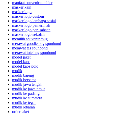
manfaat souvenir tumbler
masker kain
masker logo
masker logo custom
masker logo lembaga sosial
masker logo pemerintah
masker logo perusahaan
masker logo sekolah
memilih souvenir mug
merawat goodie bag spunbond
merawat tas spunbond
merawat tote bag spunbond
model jaket
model kaos
model kaos polo
mudik
mudik bareng
mudik bersama
mudik jawa tengah
mudik ke jawa timur
mudik ke padang
mudik ke sumatera
mudik ke tegal
mudik lebaran
order jaket