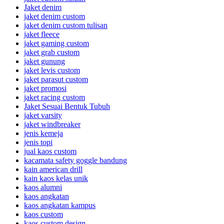
Jaket denim
jaket denim custom
jaket denim custom tulisan
jaket fleece
jaket gaming custom
jaket grab custom
jaket gunung
jaket levis custom
jaket parasut custom
jaket promosi
jaket racing custom
Jaket Sesuai Bentuk Tubuh
jaket varsity
jaket windbreaker
jenis kemeja
jenis topi
jual kaos custom
kacamata safety goggle bandung
kain american drill
kain kaos kelas unik
kaos alumni
kaos angkatan
kaos angkatan kampus
kaos custom
kaos custom design