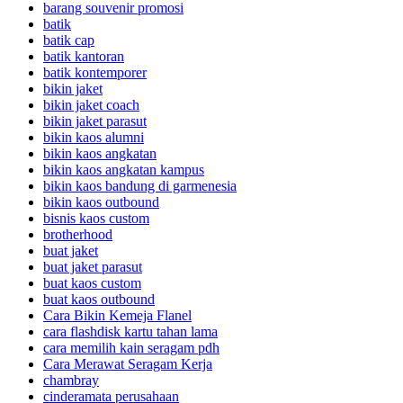
barang souvenir promosi
batik
batik cap
batik kantoran
batik kontemporer
bikin jaket
bikin jaket coach
bikin jaket parasut
bikin kaos alumni
bikin kaos angkatan
bikin kaos angkatan kampus
bikin kaos bandung di garmenesia
bikin kaos outbound
bisnis kaos custom
brotherhood
buat jaket
buat jaket parasut
buat kaos custom
buat kaos outbound
Cara Bikin Kemeja Flanel
cara flashdisk kartu tahan lama
cara memilih kain seragam pdh
Cara Merawat Seragam Kerja
chambray
cinderamata perusahaan