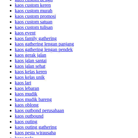
kaos custom keren
kaos custom murah
kaos custom promosi
kaos custom satuan
kaos custom tulisan
kaos event
kaos family gathering
kaos gathering lengan panjang
kaos gathering lengan pendek
kaos gerak jalan
kaos jalan santai
kaos jalan sehat
kaos kelas keren
kaos kelas unik
kaos lari
kaos lebaran
kaos mudik
kaos mudik bareng
kaos oblong
kaos outbond perusahaan
kaos outbound
kaos outing
kaos outing gathering
kaos pesta wirausaha