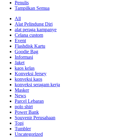
Penulis
Tampilkan Semua
All
Alat Pelindung Diri
alat peraga kampanye
Celana custom
Event
Flashdisk Kartu
Goodie Bag
Informasi
Jaket
kaos kelas
Konveksi Jersey
konveksi kaos
konveksi seragam kerja
Masker
News
Parcel Lebaran
polo shirt
Power Bank
Souvenir Perusahaan
Topi
Tumbler
Uncategorized