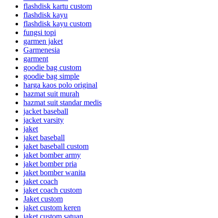
flashdisk kartu custom
flashdisk kayu
flashdisk kayu custom
fungsi topi
garmen jaket
Garmenesia
garment
goodie bag custom
goodie bag simple
harga kaos polo original
hazmat suit murah
hazmat suit standar medis
jacket baseball
jacket varsity
jaket
jaket baseball
jaket baseball custom
jaket bomber army
jaket bomber pria
jaket bomber wanita
jaket coach
jaket coach custom
Jaket custom
jaket custom keren
jaket custom satuan