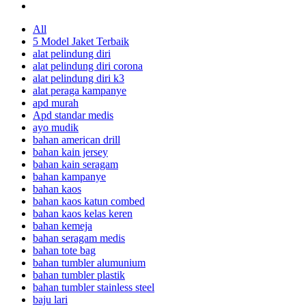
All
5 Model Jaket Terbaik
alat pelindung diri
alat pelindung diri corona
alat pelindung diri k3
alat peraga kampanye
apd murah
Apd standar medis
ayo mudik
bahan american drill
bahan kain jersey
bahan kain seragam
bahan kampanye
bahan kaos
bahan kaos katun combed
bahan kaos kelas keren
bahan kemeja
bahan seragam medis
bahan tote bag
bahan tumbler alumunium
bahan tumbler plastik
bahan tumbler stainless steel
baju lari