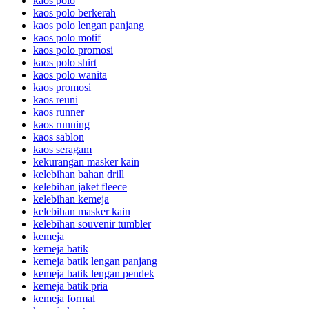
kaos polo
kaos polo berkerah
kaos polo lengan panjang
kaos polo motif
kaos polo promosi
kaos polo shirt
kaos polo wanita
kaos promosi
kaos reuni
kaos runner
kaos running
kaos sablon
kaos seragam
kekurangan masker kain
kelebihan bahan drill
kelebihan jaket fleece
kelebihan kemeja
kelebihan masker kain
kelebihan souvenir tumbler
kemeja
kemeja batik
kemeja batik lengan panjang
kemeja batik lengan pendek
kemeja batik pria
kemeja formal