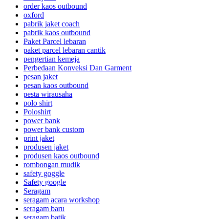
order kaos outbound
oxford
pabrik jaket coach
pabrik kaos outbound
Paket Parcel lebaran
paket parcel lebaran cantik
pengertian kemeja
Perbedaan Konveksi Dan Garment
pesan jaket
pesan kaos outbound
pesta wirausaha
polo shirt
Poloshirt
power bank
power bank custom
print jaket
produsen jaket
produsen kaos outbound
rombongan mudik
safety goggle
Safety google
Seragam
seragam acara workshop
seragam baru
seragam batik