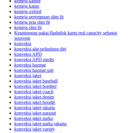
kemeja kantor
kemeja katun
kemeja oxford
kemeja perempuan slim fit
kemeja pria slim fit
kemeja slim fit
Keuntungan pakai flashdisk kartu real capacity sebagai
souvenir
konveksi
konveksi alat pelindung diri
konveksi APD
konveksi APD medis
konveksi hazmat
konveksi hazmat suit
konveksi jaket
konveksi jaket baseball
konveksi jaket bomber
konveksi jaket coach
konveksi jaket denim
konveksi jaket hoodie
konveksi jaket jakarta
konveksi jaket parasut
konveksi jaket parka
konveksi jaket parka jakarta
konveksi jaket varsity