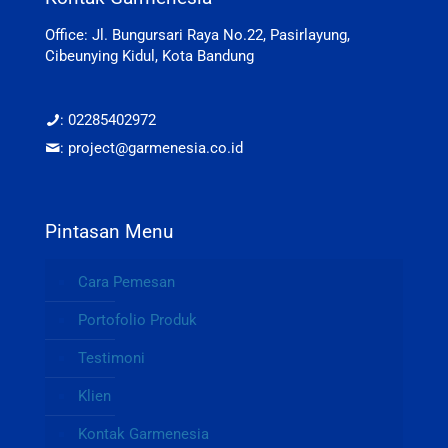
Office: Jl. Bungursari Raya No.22, Pasirlayung,
Cibeunying Kidul, Kota Bandung
: 02285402972
: project@garmenesia.co.id
Pintasan Menu
Cara Pemesan
Portofolio Produk
Testimoni
Klien
Kontak Garmenesia