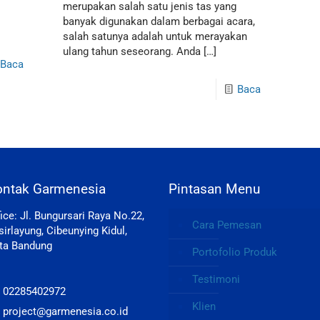
merupakan salah satu jenis tas yang
banyak digunakan dalam berbagai acara,
salah satunya adalah untuk merayakan
ulang tahun seseorang. Anda
[…]
Baca
Baca
ontak Garmenesia
Pintasan Menu
fice: Jl. Bungursari Raya No.22,
Cara Pemesan
sirlayung, Cibeunying Kidul,
ta Bandung
Portofolio Produk
Testimoni
: 02285402972
Klien
: project@garmenesia.co.id