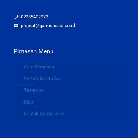
: 02285402972
: project@garmenesia.co.id
Pintasan Menu
Cara Pemesan
Portofolio Produk
Testimoni
Klien
Kontak Garmenesia