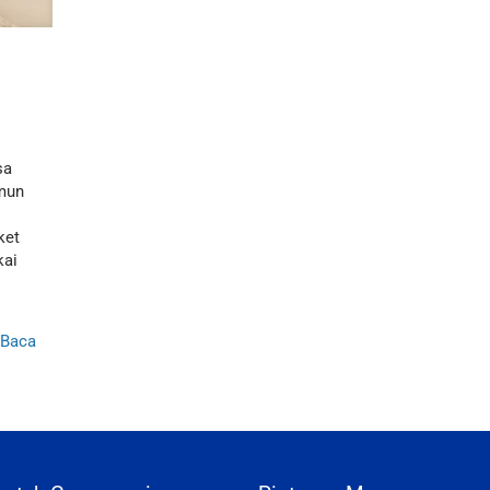
sa
amun
ket
kai
Baca